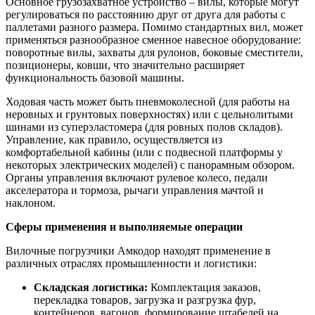
Основное грузозахватное устройство – вилы, которые могут
регулироваться по расстоянию друг от друга для работы с
паллетами разного размера. Помимо стандартных вил, может
применяться разнообразное сменное навесное оборудование:
поворотные вилы, захваты для рулонов, боковые сместители,
позиционеры, ковши, что значительно расширяет
функциональность базовой машины.
Ходовая часть может быть пневмоколесной (для работы на
неровных и грунтовых поверхностях) или с цельнолитыми
шинами из суперэластомера (для ровных полов складов).
Управление, как правило, осуществляется из
комфортабельной кабины (или с подвесной платформы у
некоторых электрических моделей) с панорамным обзором.
Органы управления включают рулевое колесо, педали
акселератора и тормоза, рычаги управления мачтой и
наклоном.
Сферы применения и выполняемые операции
Вилочные погрузчики Амкодор находят применение в
различных отраслях промышленности и логистики:
Складская логистика:
Комплектация заказов,
перекладка товаров, загрузка и разгрузка фур,
контейнеров, вагонов, формирование штабелей на