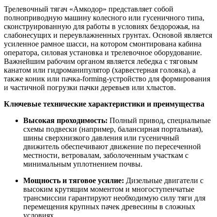
Трелевочный тягач «Амкодор» представляет собой
полноприводную машину колесного или гусеничного типа,
сконструированную для работы в условиях бездорожья, на
слабонесущих и переувлажненных грунтах. Основой является
усиленное рамное шасси, на котором смонтирована кабина
оператора, силовая установка и трелевочное оборудование.
Важнейшим рабочим органом является лебедка с тяговым
канатом или гидроманипулятор (харвестерная головка), а
также коник или пачка-forming-устройство для формирования
и частичной погрузки пачки деревьев или хлыстов.
Ключевые технические характеристики и преимущества
Высокая проходимость:
Полный привод, специальные
схемы подвески (например, балансирная портальная),
шины сверхнизкого давления или гусеничный
движитель обеспечивают движение по пересеченной
местности, ветровалам, заболоченным участкам с
минимальным уплотнением почвы.
Мощность и тяговое усилие:
Дизельные двигатели с
высоким крутящим моментом и многоступенчатые
трансмиссии гарантируют необходимую силу тяги для
перемещения крупных пачек древесины в сложных
условиях.