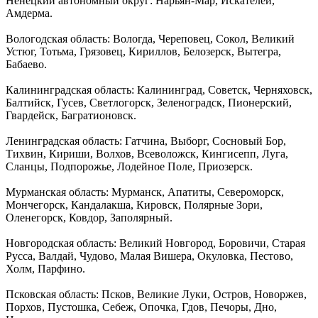
Ненецкий автономный округ: Нарьян-Мар, Искателей,
Амдерма.
Вологодская область: Вологда, Череповец, Сокол, Великий
Устюг, Тотьма, Грязовец, Кириллов, Белозерск, Вытегра,
Бабаево.
Калининградская область: Калининград, Советск, Черняховск,
Балтийск, Гусев, Светлогорск, Зеленоградск, Пионерский,
Гвардейск, Багратионовск.
Ленинградская область: Гатчина, Выборг, Сосновый Бор,
Тихвин, Кириши, Волхов, Всеволожск, Кингисепп, Луга,
Сланцы, Подпорожье, Лодейное Поле, Приозерск.
Мурманская область: Мурманск, Апатиты, Североморск,
Мончегорск, Кандалакша, Кировск, Полярные Зори,
Оленегорск, Ковдор, Заполярный.
Новгородская область: Великий Новгород, Боровичи, Старая
Русса, Валдай, Чудово, Малая Вишера, Окуловка, Пестово,
Холм, Парфино.
Псковская область: Псков, Великие Луки, Остров, Новоржев,
Порхов, Пустошка, Себеж, Опочка, Гдов, Печоры, Дно,