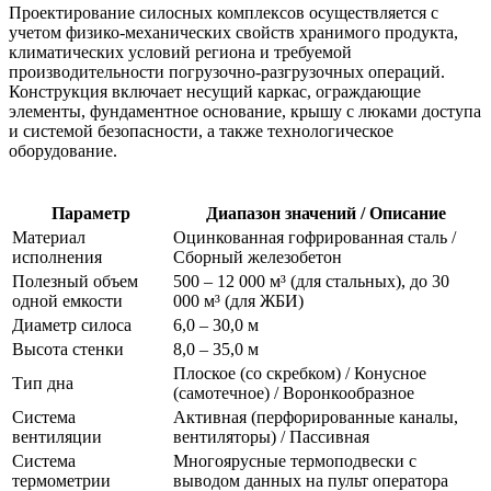
Проектирование силосных комплексов осуществляется с
учетом физико-механических свойств хранимого продукта,
климатических условий региона и требуемой
производительности погрузочно-разгрузочных операций.
Конструкция включает несущий каркас, ограждающие
элементы, фундаментное основание, крышу с люками доступа
и системой безопасности, а также технологическое
оборудование.
Параметр
Диапазон значений / Описание
Материал
Оцинкованная гофрированная сталь /
исполнения
Сборный железобетон
Полезный объем
500 – 12 000 м³ (для стальных), до 30
одной емкости
000 м³ (для ЖБИ)
Диаметр силоса
6,0 – 30,0 м
Высота стенки
8,0 – 35,0 м
Плоское (со скребком) / Конусное
Тип дна
(самотечное) / Воронкообразное
Система
Активная (перфорированные каналы,
вентиляции
вентиляторы) / Пассивная
Система
Многоярусные термоподвески с
термометрии
выводом данных на пульт оператора