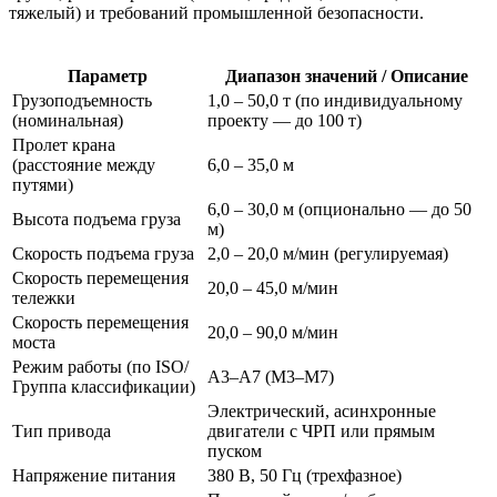
тяжелый) и требований промышленной безопасности.
Параметр
Диапазон значений / Описание
Грузоподъемность
1,0 – 50,0 т (по индивидуальному
(номинальная)
проекту — до 100 т)
Пролет крана
(расстояние между
6,0 – 35,0 м
путями)
6,0 – 30,0 м (опционально — до 50
Высота подъема груза
м)
Скорость подъема груза
2,0 – 20,0 м/мин (регулируемая)
Скорость перемещения
20,0 – 45,0 м/мин
тележки
Скорость перемещения
20,0 – 90,0 м/мин
моста
Режим работы (по ISO/
A3–A7 (M3–M7)
Группа классификации)
Электрический, асинхронные
Тип привода
двигатели с ЧРП или прямым
пуском
Напряжение питания
380 В, 50 Гц (трехфазное)